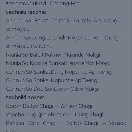
znajomość układu Choong-Moo
techniki ręczne:
Annun So Bakat Palmok Kaunde Ap Makgi —
w miejscu
Annun So Dung Joomuk Nopunde Yop Taerigi —
w miejscu i w ruchu
Niunja So Bakat Palmok Najunde Makgi
Niunja So Kyocha Sonkal Kaunde Yop Makgi
Gunnun So Sonkal Dung Nopunde Ap Taerigi
Gunnun So Sonkal Nopunde Ap Taerigi
Gunnun So Doo Sonbadak Ollyo Makgi
techniki nożne:
Goro + Dollyo Chagi — Yonsok Chagi
Yopcha Jirugi (po obrocie) — I-jung Chagi
Bandae Goro Chagi + Dollyo Chagi — Yonsok
Chagi