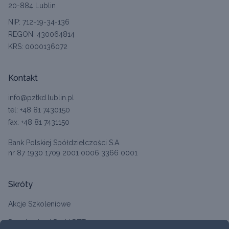
20-884 Lublin
NIP: 712-19-34-136
REGON: 430064814
KRS: 0000136072
Kontakt
info@pztkd.lublin.pl
tel: +48 81 7430150
fax: +48 81 7431150
Bank Polskiej Spółdzielczości S.A.
nr 87 1930 1709 2001 0006 3366 0001
Skróty
Akcje Szkoleniowe
Regulaminy i Druki PZT