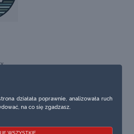
ty
 Szkoleniowe
aminy i Druki PZT
trona działała poprawnie, analizowała ruch
a do Znaków Towarowych
dować, na co się zgadzasz.
 Biuletyn Informacji Publicznek
walna Wersja Strony
JĘ WSZYSTKIE