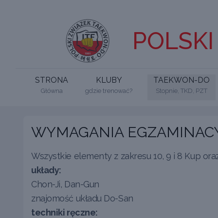
POLSKI
STRONA
KLUBY
TAEKWON-DO
Główna
gdzie trenować?
Stopnie, TKD, PZT
WYMAGANIA EGZAMINACY
Wszystkie elementy z zakresu 10, 9 i 8 Kup oraz
układy:
Chon-Ji, Dan-Gun
znajomość układu Do-San
techniki ręczne: