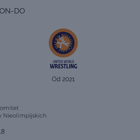
WON-DO
Od 2021
18