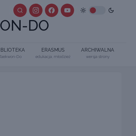
ON-DO
IBLIOTEKA
ERASMUS
ARCHIWALNA
Taekwon-Do
edukacja, młodzież
wersja strony