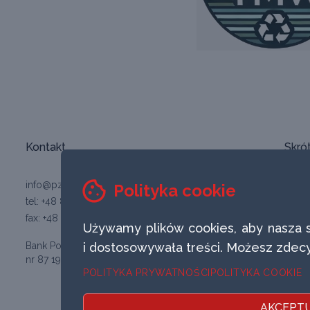
Kontakt
Skró
info@pztkd.lublin.pl
Akcje
Polityka cookie
tel: +48 81 7430150
Regul
fax: +48 81 7431150
Używamy plików cookies, aby nasza s
Praw
Bank Polskiej Spółdzielczości S.A.
i dostosowywała treści. Możesz zdecy
nr 87 1930 1709 2001 0006 3366 0001
BIP -
POLITYKA PRYWATNOŚCI
POLITYKA COOKIE
Archi
AKCEPTU